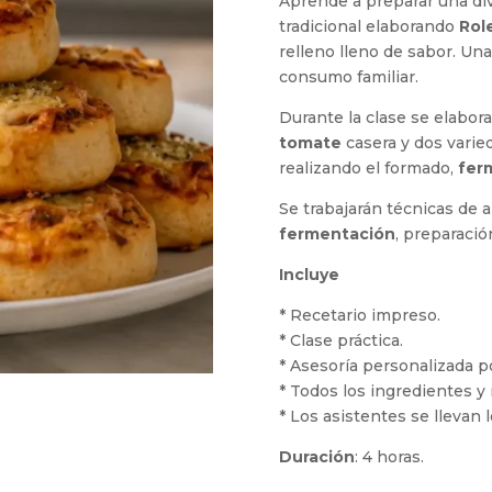
Aprende a preparar una dive
tradicional elaborando
Rol
relleno lleno de sabor. Un
consumo familiar.
Durante la clase se elabor
tomate
casera y dos varie
realizando el formado,
fer
Se trabajarán técnicas de 
fermentación
, preparaci
Incluye
* Recetario impreso.
* Clase práctica.
* Asesoría personalizada po
* Todos los ingredientes y 
* Los asistentes se llevan 
Duración
: 4 horas.