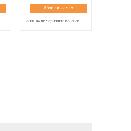
Añadir al carrito
Aña
Fecha: 04 de Septiembre del 2026
Fecha: 08 de Ag