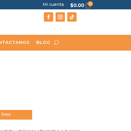
0
Mi cuenta
$
0.00
NTACTANOS
BLOG
 línea