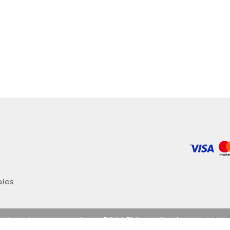
ales
s derechos reservados
CIM | Sitio realizado por
jeviad
©