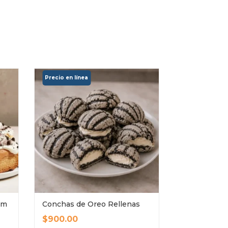
am
Conchas de Oreo Rellenas
Dub “Nito”
$
900.00
$
900.00