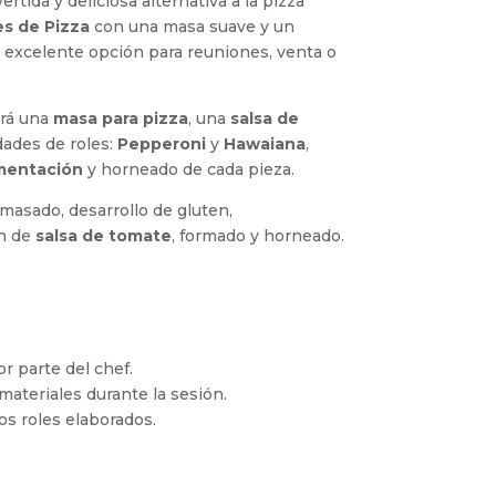
rtida y deliciosa alternativa a la pizza
es de Pizza
con una masa suave y un
a excelente opción para reuniones, venta o
ará una
masa para pizza
, una
salsa de
dades de roles:
Pepperoni
y
Hawaiana
,
mentación
y horneado de cada pieza.
amasado, desarrollo de gluten,
ón de
salsa de tomate
, formado y horneado.
r parte del chef.
materiales durante la sesión.
los roles elaborados.