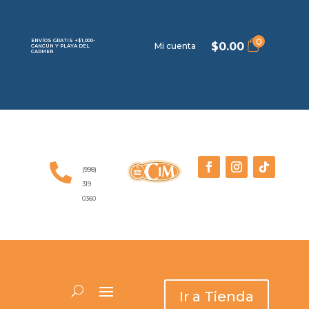
0
ENVÍOS GRATIS +$1,000-
$
0.00
Mi cuenta
CANCÚN Y PLAYA DEL
CARMEN

(998)
319
0360
Ir a Tienda