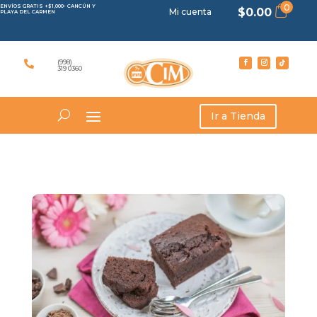
0
ENVÍOS GRATIS +$1,000- CANCÚN Y
$
0.00
Mi cuenta
PLAYA DEL CARMEN
(998)

319 0360
Ir a Tienda