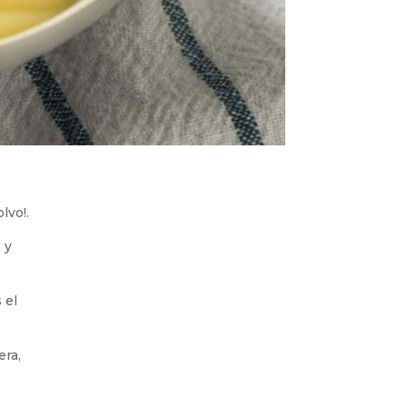
lvo!.
 y
 el
era,