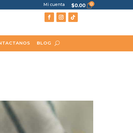
0
Mi cuenta
$
0.00
NTACTANOS
BLOG