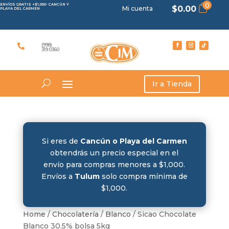
0
ENVÍOS GRATIS +$1,000- CANCÚN Y
$
0.00
Mi cuenta
PLAYA DEL CARMEN
(998)

319 0360
Ir a Tienda
Si eres de
Cancún o Playa del Carmen
obtendrás un precio especial en el
envío para compras menores a $1,000.
Envíos a
Tulum
solo compra mínima de
$1,000.
Home
/
Chocolatería
/
Blanco
/ Sicao Chocolate
Blanco 30.5% bolsa 5kg