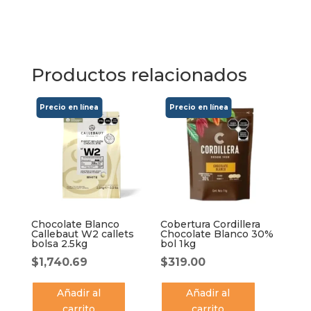
Productos relacionados
Chocolate Blanco
Cobertura Cordillera
Callebaut W2 callets
Chocolate Blanco 30%
bolsa 2.5kg
bol 1kg
$
1,740.69
$
319.00
Añadir al
Añadir al
carrito
carrito