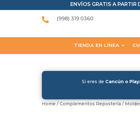
ENVÍOS GRATIS A PARTIR D
(998) 319 0360

TIENDA EN LÍNEA
CU
Si eres de
Cancún o Play
Home
/
Complementos Repostería
/
Molde