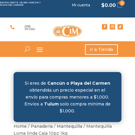
0
ENVÍOS GRATIS +$1,000- CANCÚN Y
$
0.00
Mi cuenta
PLAYA DEL CARMEN
(998)

319 0360
Ir a Tienda
Si eres de
Cancún o Playa del Carmen
obtendrás un precio especial en el
envío para compras menores a $1,000.
Envíos a
Tulum
solo compra mínima de
$1,000.
Home
/
Panadería
/
Mantequilla
/ Mantequilla
Loma linda Caja 10pz 1kg