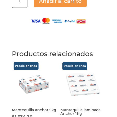
Añadir al carrito
Loma
linda
Caja
10pz
1kg
cantidad
Productos relacionados
Mantequilla anchor 5kg
Mantequilla laminada
Anchor 1Kg
$
1,334.30