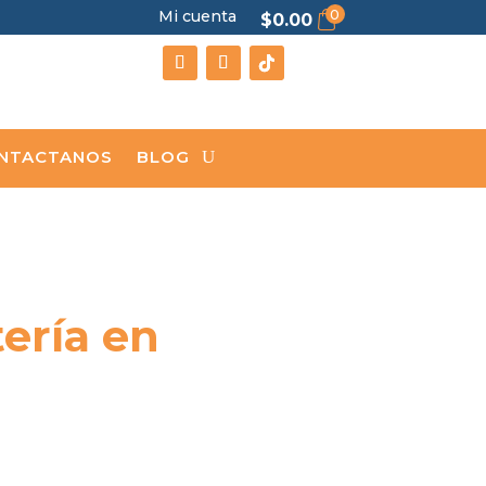
0
Mi cuenta
$
0.00
NTACTANOS
BLOG
ería en