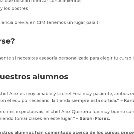
ía que desean reforzar conocimientos
y los postres
iencia previa, en CIM tenemos un lugar para ti.
rse?
nte si necesitas asesoría personalizada para elegir tu curso i
nuestros alumnos
 chef Alex es muy amable y la chef Yesi muy paciente, ambos e
con el equipo necesario, la tienda siempre está surtida.
”
–
Karl
ró mis expectativas, el chef Alex Quintero fue muy bueno con l
miendo tomar clases en este lugar.
”
–
Sarahi Flores.
stros alumnos han comentado acerca de los cursos prese