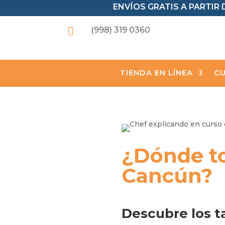
ENVÍOS GRATIS A PARTIR D

(998) 319 0360
TIENDA EN LÍNEA
CU
¿Dónde to
Cancún?
Descubre los t