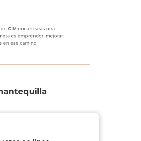
,
en
CIM
encontrarás una
 meta es emprender, mejorar
e en ese camino.
mantequilla