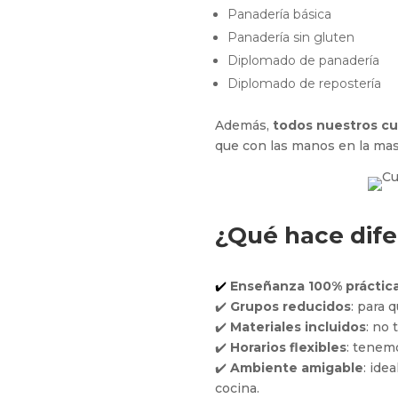
Panadería básica
Panadería sin gluten
Diplomado de panadería
Diplomado de repostería
Además,
todos nuestros cu
que con las manos en la mas
¿Qué hace dife
✔️
Enseñanza 100% práctic
✔️
Grupos reducidos
: para 
✔️
Materiales incluidos
: no 
✔️
Horarios flexibles
: tenem
✔️
Ambiente amigable
: ide
cocina.