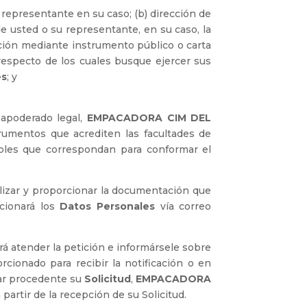
 representante en su caso; (b) dirección de
a de usted o su representante, en su caso, la
ación mediante instrumento público o carta
especto de los cuales busque ejercer sus
es
; y
 apoderado legal,
EMPACADORA CIM DEL
trumentos que acrediten las facultades de
mples que correspondan para conformar el
realizar y proporcionar la documentación que
cionará los
Datos Personales
vía correo
rá atender la petición e informársele sobre
ionado para recibir la notificación o en
ltar procedente su
Solicitud
,
EMPACADORA
partir de la recepción de su Solicitud.