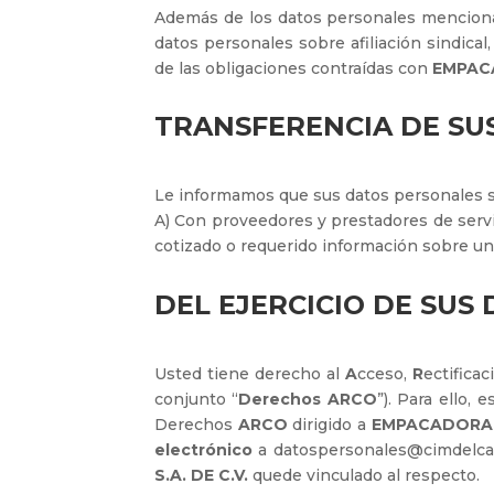
Además de los datos personales mencionad
datos personales sobre afiliación sindica
de las obligaciones contraídas con
EMPACA
TRANSFERENCIA DE SU
Le informamos que sus datos personales so
A) Con proveedores y prestadores de servic
cotizado o requerido información sobre u
DEL EJERCICIO DE SUS 
Usted tiene derecho al
A
cceso,
R
ectifica
conjunto “
Derechos ARCO
”). Para ello,
Derechos
ARCO
dirigido a
EMPACADORA C
electrónico
a datospersonales@cimdelcar
S.A. DE C.V.
quede vinculado al respecto.