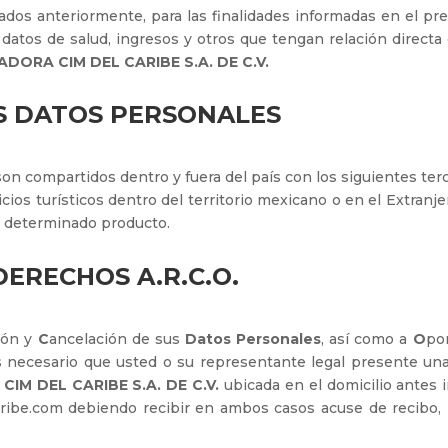
os anteriormente, para las finalidades informadas en el pres
l, datos de salud, ingresos y otros que tengan relación direc
DORA CIM DEL CARIBE S.A. DE C.V.
S DATOS PERSONALES
n compartidos dentro y fuera del país con los siguientes terce
ios turísticos dentro del territorio mexicano o en el Extranje
n determinado producto.
DERECHOS A.R.C.O.
ción y
C
ancelación de sus
Datos Personales
, así como a
O
po
 es necesario que usted o su representante legal presente u
IM DEL CARIBE S.A. DE C.V.
ubicada en el domicilio antes i
ibe.com debiendo recibir en ambos casos acuse de recibo,