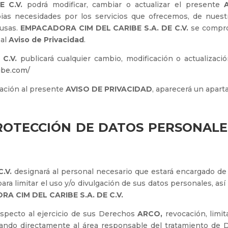
 C.V.
podrá modificar, cambiar o actualizar el presente
pias necesidades por los servicios que ofrecemos, de nuestr
ausas.
EMPACADORA CIM DEL CARIBE S.A. DE C.V.
se compro
 al
Aviso de Privacidad
.
C.V.
publicará cualquier cambio, modificación o actualizaci
ibe.com/
zación al presente
AVISO DE PRIVACIDAD
, aparecerá un apart
ROTECCIÓN DE DATOS PERSONALE
.V.
designará al personal necesario que estará encargado de a
ara limitar el uso y/o divulgación de sus datos personales, así
A CIM DEL CARIBE S.A. DE C.V.
especto al ejercicio de sus Derechos
ARCO,
revocación, limit
ando directamente al área responsable del tratamiento de 