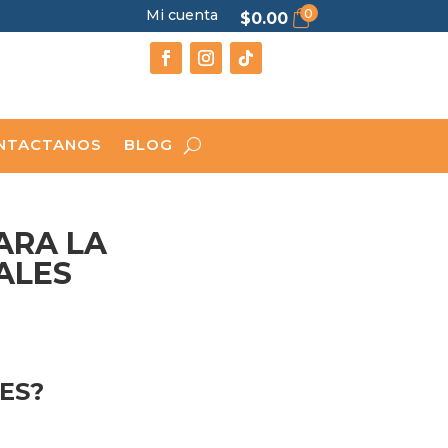
0
Mi cuenta
$
0.00
NTACTANOS
BLOG
ARA LA
ALES
ES?