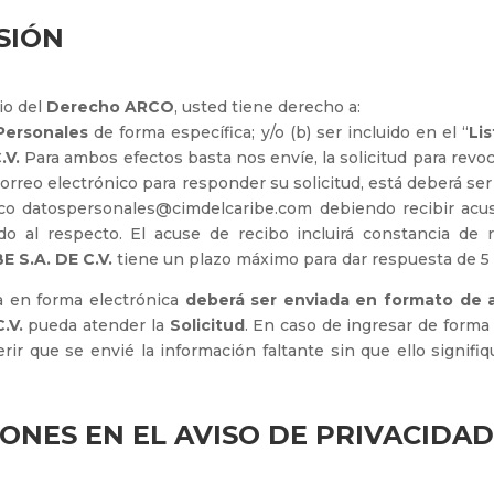
SIÓN
io del
Derecho ARCO
, usted tiene derecho a:
Personales
de forma específica; y/o (b) ser incluido en el “
Li
.V.
Para ambos efectos basta nos envíe, la solicitud para revoc
 correo electrónico para responder su solicitud, está deberá ser
nico datospersonales@cimdelcaribe.com debiendo recibir acu
o al respecto. El acuse de recibo incluirá constancia de r
S.A. DE C.V.
tiene un plazo máximo para dar respuesta de 5 
a en forma electrónica
deberá ser enviada en formato de a
.V.
pueda atender la
Solicitud
. En caso de ingresar de forma
ir que se envié la información faltante sin que ello signifi
ONES EN EL AVISO DE PRIVACIDAD