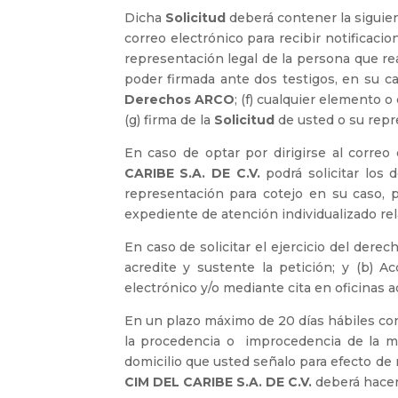
Dicha
Solicitud
deberá contener la siguien
correo electrónico para recibir notificacion
representación legal de la persona que rea
poder firmada ante dos testigos, en su ca
Derechos ARCO
; (f) cualquier elemento o
(g) firma de la
Solicitud
de usted o su repr
En caso de optar por dirigirse al correo
CARIBE S.A. DE C.V.
podrá solicitar los 
representación para cotejo en su caso, 
expediente de atención individualizado rel
En caso de solicitar el ejercicio del derec
acredite y sustente la petición; y (b) A
electrónico y/o mediante cita en oficinas 
En un plazo máximo de 20 días hábiles con
la procedencia o improcedencia de la mi
domicilio que usted señalo para efecto de 
CIM DEL CARIBE S.A. DE C.V.
deberá hacerl