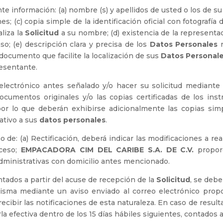
te información: (a) nombre (s) y apellidos de usted o los de su
es; (c) copia simple de la identificación oficial con fotografí
liza la
Solicitud
a su nombre; (d) existencia de la represent
so; (e) descripción clara y precisa de los
Datos Personales
r
 documento que facilite la localización de sus
Datos Personal
esentante.
 electrónico antes señalado y/o hacer su solicitud mediante
documentos originales y/o las copias certificadas de los ins
por lo que deberán exhibirse adicionalmente las copias si
ativo a sus
datos personales
.
ho de: (a) Rectificación, deberá indicar las modificaciones a 
cceso;
EMPACADORA CIM DEL CARIBE S.A. DE C.V.
propor
administrativas con domicilio antes mencionado.
tados a partir del acuse de recepción de la
Solicitud
, se debe
sma mediante un aviso enviado al correo electrónico proporc
recibir las notificaciones de esta naturaleza. En caso de resu
a efectiva dentro de los 15 días hábiles siguientes, contados a 