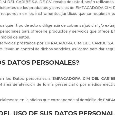
EL CARIBE S.A. DE C.V. recaba de usted, serán utilizados pa
 solicitantes de los productos y servicios de EMPACADORA CIM 
rrespondan en los instrumentos jurídicos que se requieran pa
alquier tipo de acto o diligencia de cobranza judicial y/o extraj
tos personales para ofrecerle productos y servicios que ofre
ambios de estos.
os servicios prestados por EMPACADORA CIM DEL CARIBE S.A. DE
ra llevar un control de dichos servicios, así como para dar se
OS DATOS PERSONALES?
nan los Datos personales a
EMPACADORA CIM
DEL CARIBE
l área de atención de forma presencial o por medios electró
ialmente en la oficina que corresponde al domicilio de
EMPAC
 DEL USO DE SUS DATOS PERSONAL