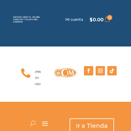
0
ENVÍOS GRATIS +$1,000-
$
0.00
Mi cuenta
CANCÚN Y PLAYA DEL
CARMEN

(998)
319
0360
Ir a Tienda